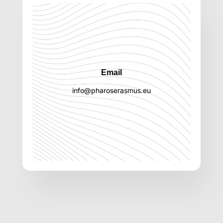
Email
info@pharoserasmus.eu